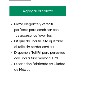
Agregar al carrito
Pieza elegante y versátil
perfecta para combinar con
tus accesorios favoritos
Fit que da una silueta ajustada
al talle sin perder confort
Disponible Tall Fit para personas
con una altura mayor a 1.70
Diseñado y fabricado en Ciudad
de México
Composición y cuidados
Composición
Cambios y devoluciones
70% Lana
20% Poliéster